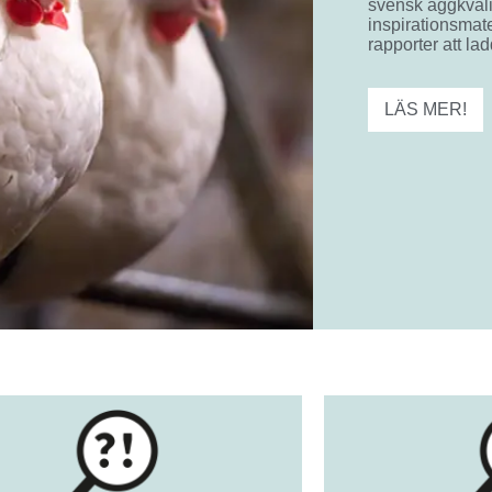
svensk äggkvali
inspirationsmate
rapporter att lad
LÄS MER!