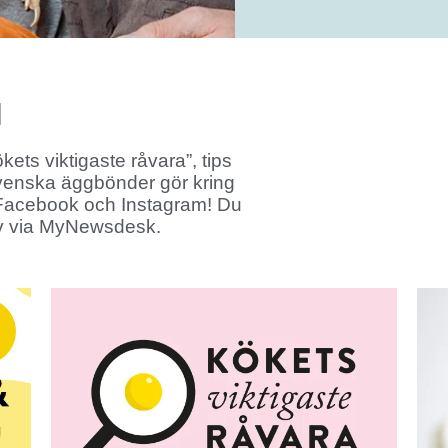
N
ets viktigaste råvara”, tips
svenska äggbönder gör kring
å Facebook och Instagram! Du
ev via MyNewsdesk.