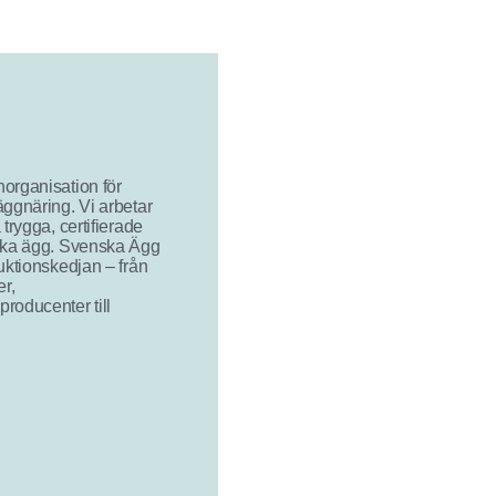
organisation för
ggnäring. Vi arbetar
trygga, certifierade
ska ägg. Svenska Ägg
uktionskedjan – från
er,
roducenter till