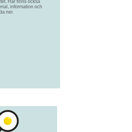
tet. Här finns också
rial, information och
da ner.