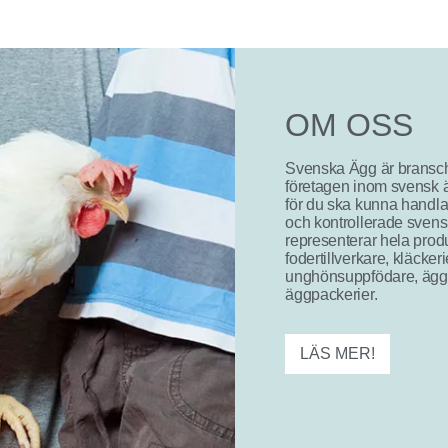
OM OSS
Svenska Ägg är bransch
företagen inom svensk ä
för du ska kunna handla 
och kontrollerade sven
representerar hela prod
fodertillverkare, kläckeri
unghönsuppfödare, äggp
äggpackerier.
LÄS MER!