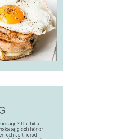
G
 om ägg? Här hittar
nska ägg och hönor,
n och certifierad