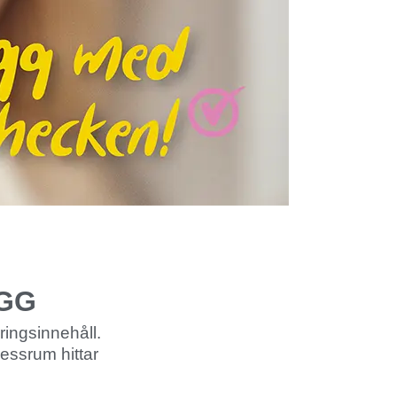
ÄGG
ingsinnehåll.
ressrum hittar