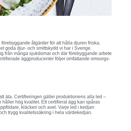
örebyggande åtgärder för att hålla djuren friska.
t goda djur- och smittskydd vi har i Sverige.
 sig från många sjukdomar och där förebyggande arbete
certifierade äggproducenter följer omfattande omsorgs-
t äta. Certifieringen gäller produktionens alla led –
 håller hög kvalitet. Ett certifierat ägg kan spåras
uppfödare, kläckeri och avel. Varje led i kedjan
k och trygg kvalitetssäkring i hela värdekedjan.