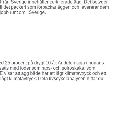
ån Sverige innehåller certifierade ägg. Det betyder
 till det packeri som förpackar äggen och levererar dem
 jobb runt om i Sverige.
d 25 procent på drygt 10 år. Andelen soja i hönans
ersatts med foder som raps- och solroskaka, som
visar att ägg både har ett lågt klimatavtryck och ett
 lågt klimatavtryck. Hela livscykelanalysen hittar du