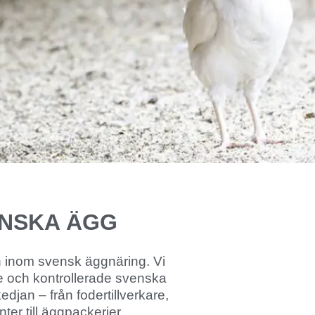
ENSKA ÄGG
n inom svensk äggnäring. Vi
de och kontrollerade svenska
jan – från fodertillverkare,
er till äggpackerier.