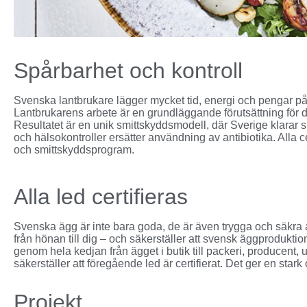
Spårbarhet och kontroll
Svenska lantbrukare lägger mycket tid, energi och pengar på f
Lantbrukarens arbete är en grundläggande förutsättning för de
Resultatet är en unik smittskyddsmodell, där Sverige klarar
och hälsokontroller ersätter användning av antibiotika. Alla 
och smittskyddsprogram.
Alla led certifieras
Svenska ägg är inte bara goda, de är även trygga och säkra at
från hönan till dig – och säkerställer att svensk äggproduktion
genom hela kedjan från ägget i butik till packeri, producent, 
säkerställer att föregående led är certifierat. Det ger en star
Projekt