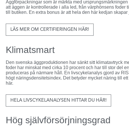
Äggförpackningar som är märkta med ursprungsmärkningen Fr
att äggen är kontrollerade i alla led, från värphönsens foder
till butiken. En extra bonus är att hela den här kedjan skapar
LÄS MER OM CERTIFIERINGEN HÄR!
Klimatsmart
Den svenska äggproduktionen har sänkt sitt klimatavtryck me
foder har minskat med cirka 10 procent och har till stor del 
produceras på närmare håll. En livscykelanalys gjord av RISE 
högt näringsdensitetsindex. Det betyder mycket näring till ett
här.
HELA LIVSCYKELANALYSEN HITTAR DU HÄR!
Hög självförsörjningsgrad