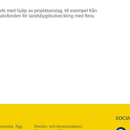
s med hjälp av projektanslag, till exempel från
ksfonden för landsbygdsutveckling med flera.
SOCIA
 Svenska Ägg
Besöks- och leveransadress: