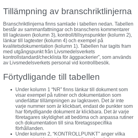
Tillämpning av branschriktlinjerna
Branschriktlinjerna finns samlade i tabellen nedan. Tabellen
består av sammanfattningar och branschens kommentarer
till lagkraven (kolumn 3), kontroll/tillsynspunkter (kolumn 2),
länkar till lagtexter (kolumn 4) och exempel på
kvalitetsdokumentation (kolumn 1). Tabellen har tagits fram
med utgångspunkt från Livsmedelsverkets
kontrollstandard/checklista för äggpackerier”, som används
av Livsmedelsverkets personal vid kontrollbesök.
Förtydligande till tabellen
Under kolumn 1 “NR” finns länkar till dokument som
visar exempel på rutiner och dokumentation som
underlättar tillämpningen av lagkraven. Det är inte
varje nummer som är klickbart, endast de punkter som
har förtydligande dokument är klickbara. Det är varje
företagares skyldighet att bedöma och anpassa rutiner
och dokumentation till sina företagsspecifika
förhållanden.
Under kolumn 2, “KONTROLLPUNKT” anger vilka