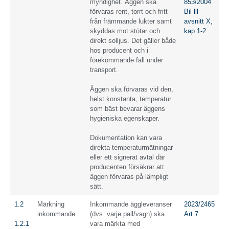
myndighet. Äggen ska
853/2004
förvaras rent, torrt och fritt
Bil lll
från främmande lukter samt
avsnitt X,
skyddas mot stötar och
kap 1-2
direkt solljus. Det gäller både
hos producent och i
förekommande fall under
transport.
Äggen ska förvaras vid den,
helst konstanta, temperatur
som bäst bevarar äggens
hygieniska egenskaper.
Dokumentation kan vara
direkta temperaturmätningar
eller ett signerat avtal där
producenten försäkrar att
äggen förvaras på lämpligt
sätt.
1.2
Märkning
Inkommande äggleveranser
2023/2465
inkommande
(dvs. varje pall/vagn) ska
Art 7
1.2.1
vara märkta med