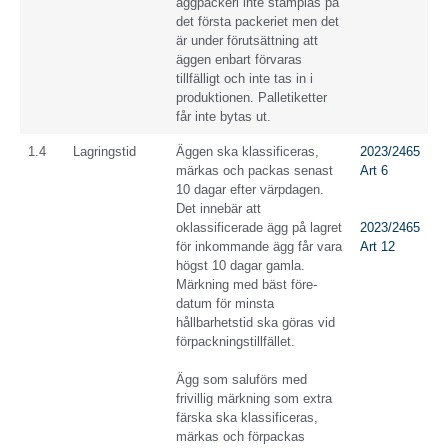
äggpackeri inte stämplas på
det första packeriet men det
är under förutsättning att
äggen enbart förvaras
tillfälligt och inte tas in i
produktionen. Palletiketter
får inte bytas ut.
1.4
Lagringstid
Äggen ska klassificeras,
2023/2465
märkas och packas senast
Art 6
10 dagar efter värpdagen.
Det innebär att
oklassificerade ägg på lagret
2023/2465
för inkommande ägg får vara
Art 12
högst 10 dagar gamla.
Märkning med bäst före-
datum för minsta
hållbarhetstid ska göras vid
förpackningstillfället.
Ägg som saluförs med
frivillig märkning som extra
färska ska klassificeras,
märkas och förpackas