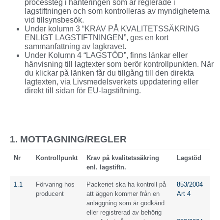
processteg i hanteringen som är reglerade i
lagstiftningen och som kontrolleras av myndigheterna
vid tillsynsbesök.
Under kolumn 3 “KRAV PÅ KVALITETSSÄKRING
ENLIGT LAGSTIFTNINGEN”, ges en kort
sammanfattning av lagkravet.
Under Kolumn 4 “LAGSTÖD”, finns länkar eller
hänvisning till lagtexter som berör kontrollpunkten. När
du klickar på länken får du tillgång till den direkta
lagtexten, via Livsmedelsverkets uppdatering eller
direkt till sidan för EU-lagstiftning.
1. MOTTAGNING/REGLER
Nr
Kontrollpunkt
Krav på kvalitetssäkring
Lagstöd
enl. lagstiftn.
1.1
Förvaring hos
Packeriet ska ha kontroll på
853/2004
producent
att äggen kommer från en
Art 4
anläggning som är godkänd
eller registrerad av behörig