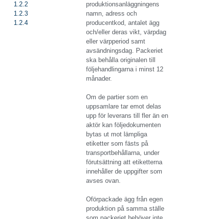
1.2.2
produktionsanläggningens
1.2.3
namn, adress och
1.2.4
producentkod, antalet ägg
och/eller deras vikt, värpdag
eller värpperiod samt
avsändningsdag. Packeriet
ska behålla originalen till
följehandlingarna i minst 12
månader.
Om de partier som en
uppsamlare tar emot delas
upp för leverans till fler än en
aktör kan följedokumenten
bytas ut mot lämpliga
etiketter som fästs på
transportbehållarna, under
förutsättning att etiketterna
innehåller de uppgifter som
avses ovan.
Oförpackade ägg från egen
produktion på samma ställe
som packeriet behöver inte