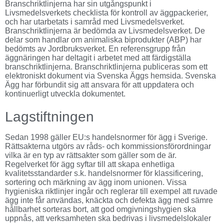
Branschriktlinjerna har sin utgångspunkt i
Livsmedelsverkets checklista för kontroll av äggpackerier,
och har utarbetats i samråd med Livsmedelsverket.
Branschriktlinjerna är bedömda av Livsmedelsverket. De
delar som handlar om animaliska biprodukter (ABP) har
bedömts av Jordbruksverket. En referensgrupp från
äggnäringen har deltagit i arbetet med att färdigställa
branschriktlinjerna. Branschriktlinjerna publiceras som ett
elektroniskt dokument via Svenska Äggs hemsida. Svenska
Ägg har förbundit sig att ansvara för att uppdatera och
kontinuerligt utveckla dokumentet.
Lagstiftningen
Sedan 1998 gäller EU:s handelsnormer för ägg i Sverige.
Rättsakterna utgörs av råds- och kommissionsförordningar
vilka är en typ av rättsakter som gäller som de är.
Regelverket för ägg syftar till att skapa enhetliga
kvalitetsstandarder s.k. handelsnormer för klassificering,
sortering och märkning av ägg inom unionen. Vissa
hygieniska riktlinjer ingår och reglerar till exempel att ruvade
ägg inte får användas, knäckta och defekta ägg med sämre
hållbarhet sorteras bort, att god omgivningshygien ska
uppnås, att verksamheten ska bedrivas i livsmedelslokaler