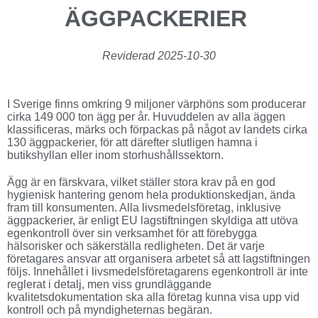
ÄGGPACKERIER
Reviderad 2025-10-30
I Sverige finns omkring 9 miljoner värphöns som producerar
cirka 149 000 ton ägg per år. Huvuddelen av alla äggen
klassificeras, märks och förpackas på något av landets cirka
130 äggpackerier, för att därefter slutligen hamna i
butikshyllan eller inom storhushållssektorn.
Ägg är en färskvara, vilket ställer stora krav på en god
hygienisk hantering genom hela produktionskedjan, ända
fram till konsumenten. Alla livsmedelsföretag, inklusive
äggpackerier, är enligt EU lagstiftningen skyldiga att utöva
egenkontroll över sin verksamhet för att förebygga
hälsorisker och säkerställa redligheten. Det är varje
företagares ansvar att organisera arbetet så att lagstiftningen
följs. Innehållet i livsmedelsföretagarens egenkontroll är inte
reglerat i detalj, men viss grundläggande
kvalitetsdokumentation ska alla företag kunna visa upp vid
kontroll och på myndigheternas begäran.