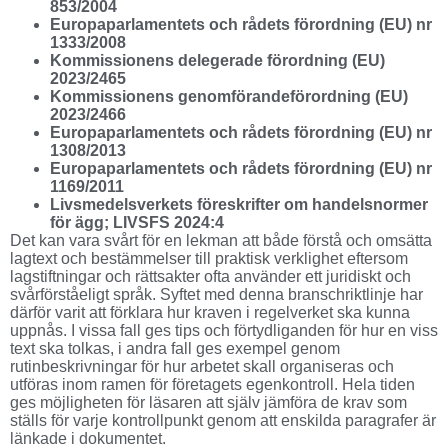
853/2004
Europaparlamentets och rådets förordning (EU) nr
1333/2008
Kommissionens delegerade förordning (EU)
2023/2465
Kommissionens genomförandeförordning (EU)
2023/2466
Europaparlamentets och rådets förordning (EU) nr
1308/2013
Europaparlamentets och rådets förordning (EU) nr
1169/2011
Livsmedelsverkets föreskrifter om handelsnormer
för ägg; LIVSFS 2024:4
Det kan vara svårt för en lekman att både förstå och omsätta
lagtext och bestämmelser till praktisk verklighet eftersom
lagstiftningar och rättsakter ofta använder ett juridiskt och
svårförståeligt språk. Syftet med denna branschriktlinje har
därför varit att förklara hur kraven i regelverket ska kunna
uppnås. I vissa fall ges tips och förtydliganden för hur en viss
text ska tolkas, i andra fall ges exempel genom
rutinbeskrivningar för hur arbetet skall organiseras och
utföras inom ramen för företagets egenkontroll. Hela tiden
ges möjligheten för läsaren att själv jämföra de krav som
ställs för varje kontrollpunkt genom att enskilda paragrafer är
länkade i dokumentet.