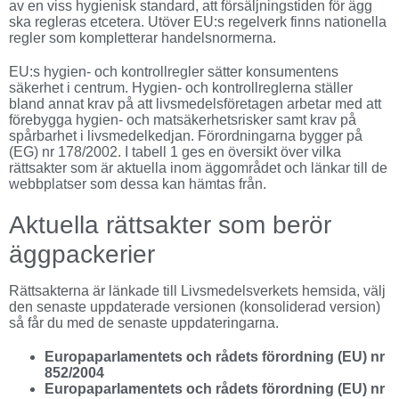
av en viss hygienisk standard, att försäljningstiden för ägg
ska regleras etcetera. Utöver EU:s regelverk finns nationella
regler som kompletterar handelsnormerna.
EU:s hygien- och kontrollregler sätter konsumentens
säkerhet i centrum. Hygien- och kontrollreglerna ställer
bland annat krav på att livsmedelsföretagen arbetar med att
förebygga hygien- och matsäkerhetsrisker samt krav på
spårbarhet i livsmedelkedjan. Förordningarna bygger på
(EG) nr 178/2002. I tabell 1 ges en översikt över vilka
rättsakter som är aktuella inom äggområdet och länkar till de
webbplatser som dessa kan hämtas från.
Aktuella rättsakter som berör
äggpackerier
Rättsakterna är länkade till Livsmedelsverkets hemsida, välj
den senaste uppdaterade versionen (konsoliderad version)
så får du med de senaste uppdateringarna.
Europaparlamentets och rådets förordning (EU) nr
852/2004
Europaparlamentets och rådets förordning (EU) nr