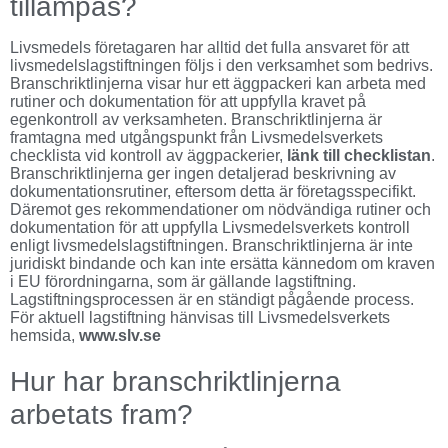
tillämpas?
Livsmedels företagaren har alltid det fulla ansvaret för att
livsmedelslagstiftningen följs i den verksamhet som bedrivs.
Branschriktlinjerna visar hur ett äggpackeri kan arbeta med
rutiner och dokumentation för att uppfylla kravet på
egenkontroll av verksamheten. Branschriktlinjerna är
framtagna med utgångspunkt från Livsmedelsverkets
checklista vid kontroll av äggpackerier,
länk till checklistan
.
Branschriktlinjerna ger ingen detaljerad beskrivning av
dokumentationsrutiner, eftersom detta är företagsspecifikt.
Däremot ges rekommendationer om nödvändiga rutiner och
dokumentation för att uppfylla Livsmedelsverkets kontroll
enligt livsmedelslagstiftningen. Branschriktlinjerna är inte
juridiskt bindande och kan inte ersätta kännedom om kraven
i EU förordningarna, som är gällande lagstiftning.
Lagstiftningsprocessen är en ständigt pågående process.
För aktuell lagstiftning hänvisas till Livsmedelsverkets
hemsida,
www.slv.se
Hur har branschriktlinjerna
arbetats fram?