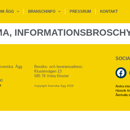
OM ÄGG
BRANSCHINFO
PRESSRUM
KONTAKT
MA, INFORMATIONSBROSCH
SOCIA
 Svenska Ägg
Besöks- och leveransadress:
Klustervägen 13
585 76 Vreta Kloster
90
e
Copyright Svenska Ägg 2026
Ändra integ
Historik fö
Återkalla