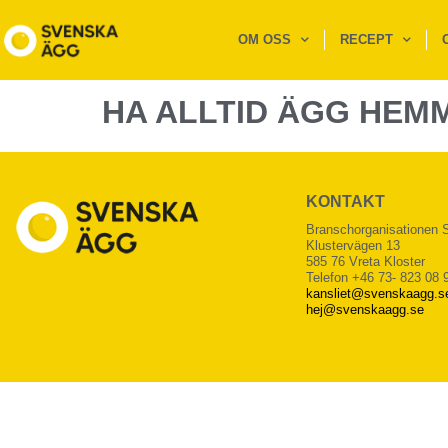
OM OSS
RECEPT
HA ALLTID ÄGG HEM
KONTAKT
Branschorganisationen
Klustervägen 13
585 76 Vreta Kloster
Telefon +46 73- 823 08 
kansliet@svenskaagg.s
hej@svenskaagg.se