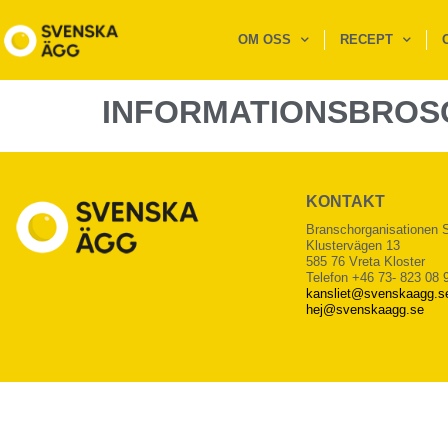
OM OSS
RECEPT
INFORMATIONSBROS
KONTAKT
Branschorganisationen
Klustervägen 13
585 76 Vreta Kloster
Telefon +46 73- 823 08 
kansliet@svenskaagg.s
hej@svenskaagg.se