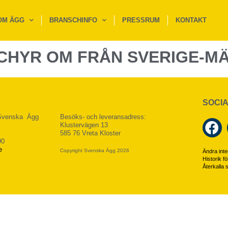
OM ÄGG
BRANSCHINFO
PRESSRUM
KONTAKT
CHYR OM FRÅN SVERIGE-M
SOCIA
 Svenska Ägg
Besöks- och leveransadress:
Klustervägen 13
585 76 Vreta Kloster
90
e
Copyright Svenska Ägg 2026
Ändra integ
Historik fö
Återkalla