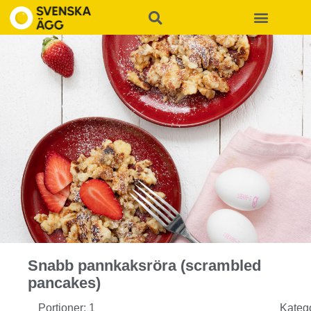
Snabb pannkaksröra (scrambled
pancakes)
Portioner: 1
Kateg