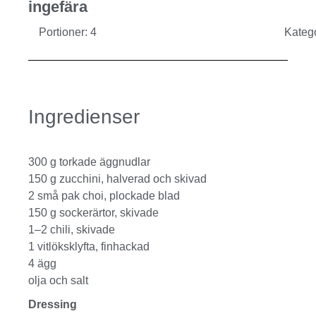
ingefära
Portioner: 4
Kateg
Ingredienser
300 g torkade äggnudlar
150 g zucchini, halverad och skivad
2 små pak choi, plockade blad
150 g sockerärtor, skivade
1–2 chili, skivade
1 vitlöksklyfta, finhackad
4 ägg
olja och salt
Dressing