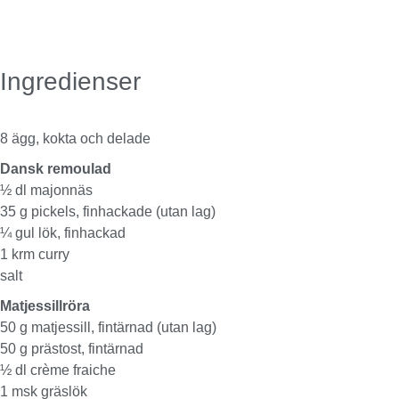
Ingredienser
8 ägg, kokta och delade
Dansk remoulad
½ dl majonnäs
35 g pickels, finhackade (utan lag)
¼ gul lök, finhackad
1 krm curry
salt
Matjessillröra
50 g matjessill, fintärnad (utan lag)
50 g prästost, fintärnad
½ dl crème fraiche
1 msk gräslök