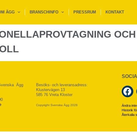
OM ÄGG
BRANSCHINFO
PRESSRUM
KONTAKT
LMONELLAPROVTAGNING OCH
OLL
SOCIA
 Svenska Ägg
Besöks- och leveransadress:
Klustervägen 13
585 76 Vreta Kloster
90
e
Copyright Svenska Ägg 2026
Ändra integ
Historik fö
Återkalla