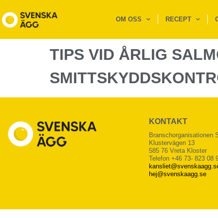
OM OSS
RECEPT
TIPS VID ÅRLIG SA
SMITTSKYDDSKONTR
KONTAKT
Branschorganisationen
Klustervägen 13
585 76 Vreta Kloster
Telefon +46 73- 823 08 
kansliet@svenskaagg.s
hej@svenskaagg.se